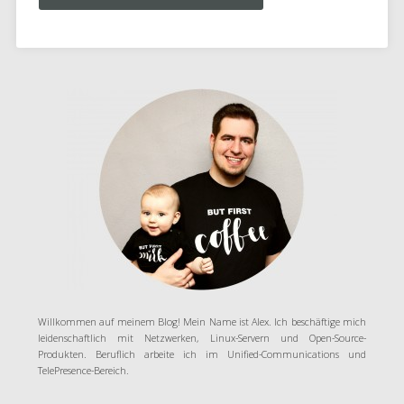
Willkommen auf meinem Blog! Mein Name ist Alex. Ich beschäftige mich
leidenschaftlich mit Netzwerken, Linux-Servern und Open-Source-
Produkten. Beruflich arbeite ich im Unified-Communications und
TelePresence-Bereich.